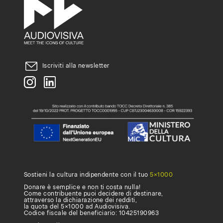
un
abbonamento,
compila
questo
Iscriviti alla newsletter
form
.
Sostieni la cultura indipendente con il tuo
5×1000
Donare è semplice e non ti costa nulla!
Come contribuente puoi decidere di destinare,
attraverso la dichiarazione dei redditi,
la quota del 5×1000 ad Audiovisiva.
Codice fiscale del beneficiario: 10425190963