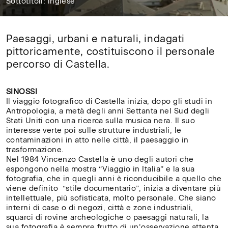
Sottotitoli: inglese
24'
Paesaggi,
Paesaggi, urbani e naturali, indagati
urbani
pittoricamente, costituiscono il personale
e
percorso di Castella.
naturali,
indagati
SINOSSI
pittoricamente,
Il viaggio fotografico di Castella inizia, dopo gli studi in
Antropologia, a metà degli anni Settanta nel Sud degli
costituiscono
Stati Uniti con una ricerca sulla musica nera. Il suo
il
interesse verte poi sulle
strutture industriali, le
personale
contaminazioni in atto nelle città, il paesaggio in
trasformazione.
percorso
Nel 1984 Vincenzo Castella è uno degli autori che
di
espongono nella mostra “Viaggio in Italia” e la sua
Castella.
fotografia, che in quegli anni è riconducibile a quello che
viene definito “stile documentario”, inizia a diventare più
intellettuale, più sofisticata, molto personale. Che siano
interni di case o di negozi, città e zone industriali,
squarci di rovine archeologiche o paesaggi naturali, la
sua fotografia è sempre frutto di un’osservazione attenta