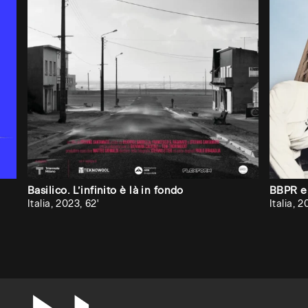
Se
vuoi
che
Audiovisiva
inviti
la
tua
università,
accademia
Basilico. L’infinito è là in fondo
BBPR e 
Italia, 2023, 62'
Italia, 2
o
scuola
superiore
ad
attivare