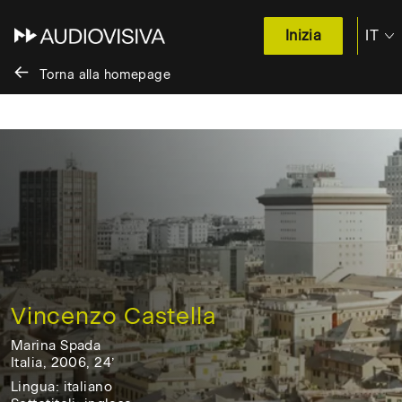
IT
Inizia
EN
Torna alla homepage
Salta
al
contenuto
/
Skip
to
content
Vincenzo Castella
Marina Spada
Italia, 2006, 24’
Italia,
Lingua: italiano
2006,