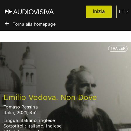
IT
Inizia
EN
Torna alla homepage
Salta
TRAILER
al
contenuto
/
Skip
to
content
Emilio Vedova. Non Dove
Tomaso Pessina
Italia, 2021, 35’
Italia,
Lingua: italiano, inglese
2021,
Sottotitoli: italiano, inglese
35'