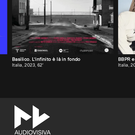
vuoi
che
Audiovisiva
inviti
la
tua
università,
Basilico. L’infinito è là in fondo
BBPR e 
Italia, 2023, 62'
Italia, 2
accademia
o
scuola
superiore
ad
attivare
un