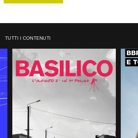
CH
✕
Digita il nome della tua
/
università, accademia o
CL
scuola superiore per verificare
TUTTI I CONTENUTI
se ha già attivato un
abbonamento
Cerca
università
/
Search
university
Università degli Studi di Milano
Politecnico di Milano 2026
Nessun
risultato?
Se