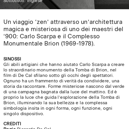
Sottotitoli: inglese
48'
Un
Un viaggio ‘zen’ attraverso un’architettura
viaggio
magica e misteriosa di uno dei maestri del
‘zen’
‘900: Carlo Scarpa e il Complesso
attraverso
Monumentale Brion (1969-1978).
un’architettura
magica
SINOSSI
e
Gli abili artigiani che hanno aiutato Carlo Scarpa a creare
lo straordinario monumento della Tomba di Brion, nel
misteriosa
film di De Cal sfilano sotto gli occhi degli spettatori.
di
Ognuno ha un frammento di verità da condividere, una
uno
storia da raccontare. Forme misteriose nascono dal verde
di una campagna bagnata dalla luce del mattino. Ed è
dei maestri
proprio la luce che guida l’esplorazione della Tomba di
del
Brion, illuminando la sua bellezza e la complessa
‘900:
simbologia insita in ogni forma, ogni funzione, ogni
singolo dispositivo.
Carlo
Scarpa
CREDITI