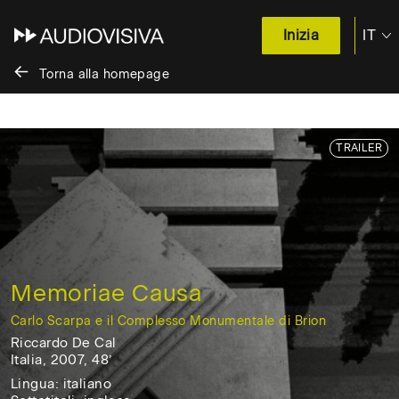
IT
Inizia
EN
Torna alla homepage
Salta
TRAILER
al
contenuto
/
Skip
to
content
Memoriae Causa
Carlo Scarpa e il Complesso Monumentale di Brion
Riccardo De Cal
Italia, 2007, 48’
Italia,
Lingua: italiano
2007,