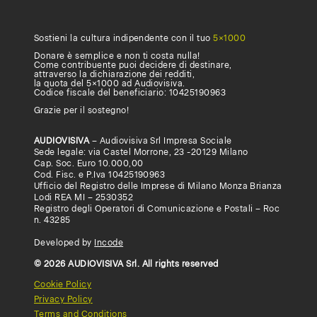
form
.
Sostieni la cultura indipendente con il tuo
5×1000
Donare è semplice e non ti costa nulla!
Come contribuente puoi decidere di destinare,
attraverso la dichiarazione dei redditi,
la quota del 5×1000 ad Audiovisiva.
Codice fiscale del beneficiario: 10425190963
Grazie per il sostegno!
AUDIOVISIVA
– Audiovisiva Srl Impresa Sociale
Sede legale: via Castel Morrone, 23 -20129 Milano
Cap. Soc. Euro 10.000,00
Cod. Fisc. e P.Iva 10425190963
Ufficio del Registro delle Imprese di Milano Monza Brianza
Lodi REA MI – 2530352
Registro degli Operatori di Comunicazione e Postali – Roc
n. 43285
Developed by
Incode
© 2026 AUDIOVISIVA Srl. All rights reserved
Cookie Policy
Privacy Policy
Terms and Conditions