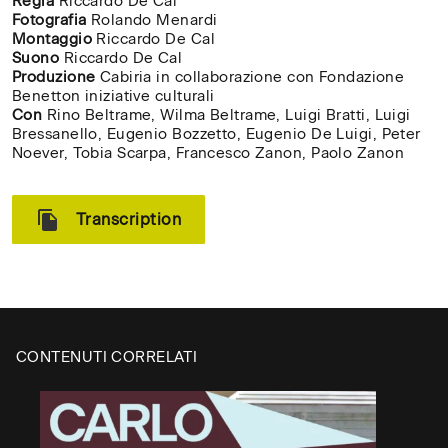
e
Regia
Riccardo De Cal
Fotografia
Rolando Menardi
il
Montaggio
Riccardo De Cal
Complesso
Suono
Riccardo De Cal
Monumentale
Produzione
Cabiria in collaborazione con Fondazione
Benetton iniziative culturali
Brion
Con
Rino Beltrame, Wilma Beltrame, Luigi Bratti, Luigi
(1969-
Bressanello, Eugenio Bozzetto, Eugenio De Luigi, Peter
1978).
Noever, Tobia Scarpa, Francesco Zanon, Paolo Zanon
Transcription
CONTENUTI CORRELATI
CH
✕
Digita il nome della tua
/
università, accademia o
CL