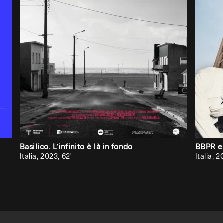
Se
vuoi
che
Audiovisiva
inviti
la
tua
università,
accademia
Basilico. L’infinito è là in fondo
BBPR e 
o
Italia, 2023, 62'
Italia, 2
scuola
superiore
ad
attivare