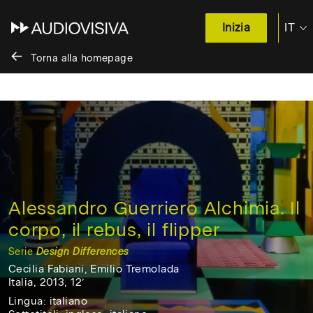
IT
Inizia
EN
Torna alla homepage
Salta
al
contenuto
/
Skip
to
content
Alessandro Guerriero Alchimia. Il
corpo, il rebus, il flipper
Serie
Design Differences
Cecilia Fabiani, Emilio Tremolada
Italia, 2013, 12’
Italia,
Lingua: italiano
2013,