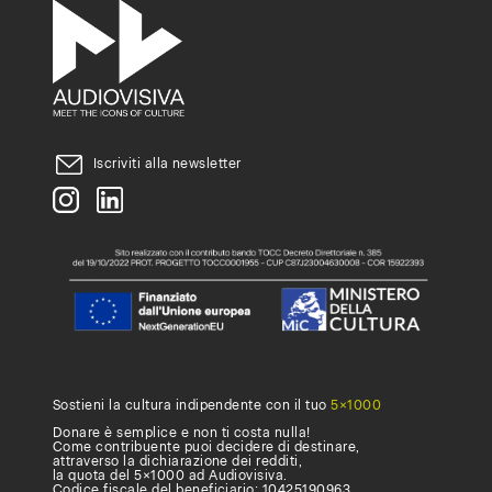
un
abbonamento,
compila
questo
Iscriviti alla newsletter
form
.
Sostieni la cultura indipendente con il tuo
5×1000
Donare è semplice e non ti costa nulla!
Come contribuente puoi decidere di destinare,
attraverso la dichiarazione dei redditi,
la quota del 5×1000 ad Audiovisiva.
Codice fiscale del beneficiario: 10425190963