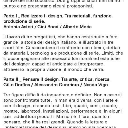
chiave del suo successo. Due gruppi di short film fanno il
punto e ne presentano alcuni protagonisti.
Parte I _ Realizzare il design. Tra materiali, funzione,
produzione di serie.
Antonia Astori / Cini Boeri / Alberto Meda
Il lavoro di tre progettisti, che hanno contribuito a fare
grande la storia del design italiano, è illustrato in tre
short film. Ci raccontano il confronto con i limiti, dettati
da materiali, tecnologia e produzione di serie. Limiti, che
si accompagnano alle necessità funzionali ed estetiche
dei designer, capaci di anticipare e interpretare,
attraverso la propria visione, il mondo che verrà.
Parte II _ Pensare il design. Tra arte, critica, ricerca.
Gillo Dorfles / Alessandro Guerriero / Nanda Vigo
Tre figure difficili da inquadrare e definire. Non a caso si
sono confrontate tutte, in maniera diversa, con l’arte e
con il design, creando testi, libri, quadri, corsi, scuole,
mostre, laboratori, installazioni, performance e, in alcuni
casi, addirittura prodotti. Ma non è il fare, quanto il
pensare, che li ha resi grandi. Quando la lettura e
l’interpretazione del design si uniscono alla ricerca la