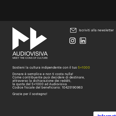
attivare
un
abbonament
Iscriviti alla newsletter
compila
questo
form
.
Sostieni la cultura indipendente con il tuo
5×1000
Donare è semplice e non ti costa nulla!
Come contribuente puoi decidere di destinare,
attraverso la dichiarazione dei redditi,
la quota del 5×1000 ad Audiovisiva.
Codice fiscale del beneficiario: 10425190963
Grazie per il sostegno!
Informat