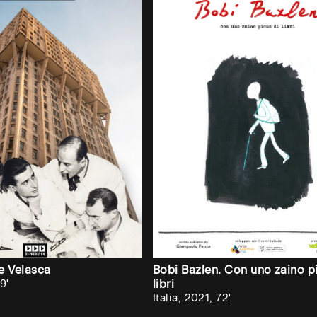
e Velasca
Bobi Bazlen. Con uno zaino p
9'
libri
Italia, 2021, 72'