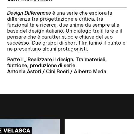
Design Differences
è una serie che esplora la
differenza tra progettazione e critica, tra
funzionalità e ricerca, due anime da sempre alla
base del design italiano. Un dialogo tra il fare e il
pensare che è caratteristico e chiave del suo
successo. Due gruppi di short film fanno il punto e
ne presentano alcuni protagonisti.
il nome della tua università, accademia
superiore per verificare se ha già attiv
Parte I _ Realizzare il design. Tra materiali,
funzione, produzione di serie.
amento
Antonia Astori / Cini Boeri / Alberto Meda
tà degli Studi di Milano
nico di Milano 2026