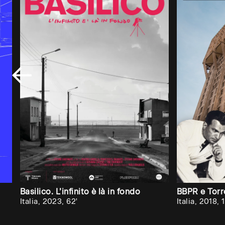
risultato?
Se
vuoi
che
Audiovisiva
inviti
la
tua
università,
accademia
o
scuola
Basilico. L’infinito è là in fondo
BBPR e Torr
Italia, 2023, 62'
Italia, 2018, 1
superiore
ad