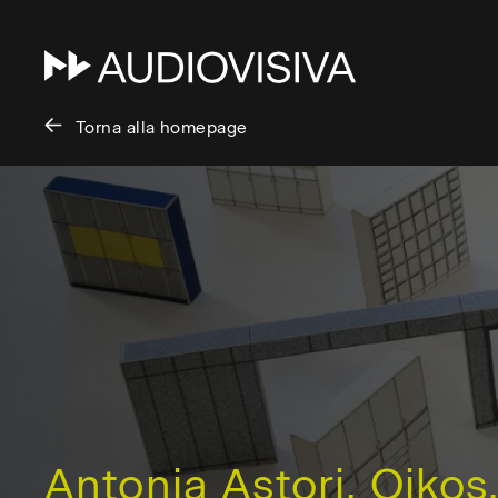
Torna alla homepage
Salta
al
contenuto
/
Skip
to
content
Antonia Astori. Oikos