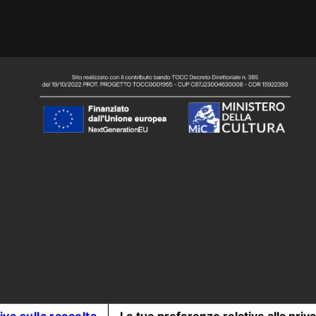
o,
iva sulla raccolta
Le tue preferenze relative alla priv