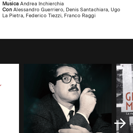
Musica
Andrea Inchierchia
CHIUDI
✕
Con
Alessandro Guerriero, Denis Santachiara, Ugo
La Pietra, Federico Tiezzi, Franco Raggi
/
 o
CLOSE
ato un