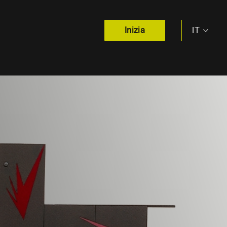
IT
Inizia