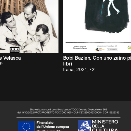
e Velasca
Bobi Bazlen. Con uno zaino p
9'
libri
Italia, 2021, 72'