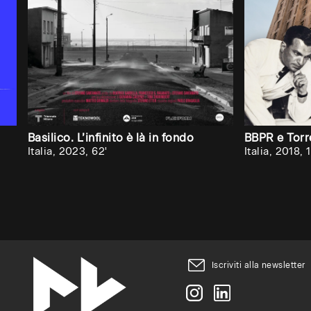
che
Audiovisiva
inviti
la
tua
università,
Basilico. L’infinito è là in fondo
BBPR e Torr
accademia
Italia, 2023, 62'
Italia, 2018, 1
o
scuola
superiore
ad
attivare
Iscriviti alla newsletter
un