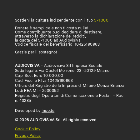
form
.
Sostieni la cultura indipendente con il tuo
5×1000
Donare è semplice e non ti costa nulla!
Come contribuente puoi decidere di destinare,
attraverso la dichiarazione dei redditi,
la quota del 5×1000 ad Audiovisiva.
Codice fiscale del beneficiario: 10425190963
Grazie per il sostegno!
AUDIOVISIVA
– Audiovisiva Srl Impresa Sociale
Sede legale: via Castel Morrone, 23 -20129 Milano
Cap. Soc. Euro 10.000,00
Cod. Fisc. e P.Iva 10425190963
Ufficio del Registro delle Imprese di Milano Monza Brianza
Lodi REA MI – 2530352
Registro degli Operatori di Comunicazione e Postali – Roc
n. 43285
Developed by
Incode
© 2026 AUDIOVISIVA Srl. All rights reserved
Cookie Policy
Privacy Policy