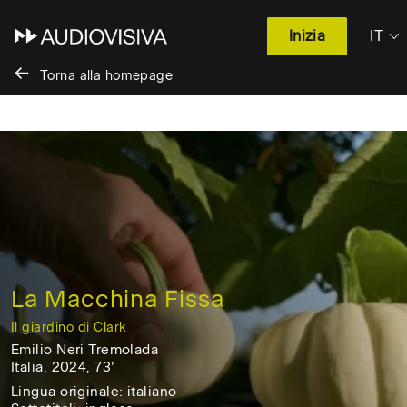
IT
Inizia
Torna alla homepage
Salta
al
contenuto
/
Skip
to
content
La Macchina Fissa
Il giardino di Clark
Emilio Neri Tremolada
Italia, 2024, 73’
Italia,
Lingua originale: italiano
2024,