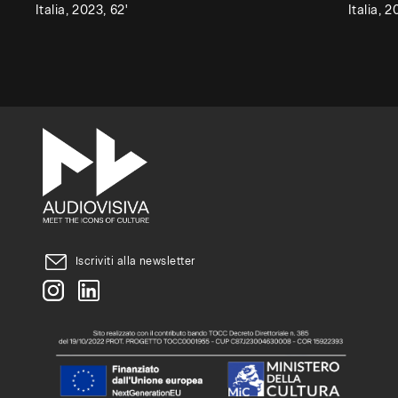
Italia, 2023, 62'
Italia, 2
la
tua
università,
accademia
o
scuola
superiore
ad
attivare
Iscriviti alla newsletter
un
abbonamento,
compila
questo