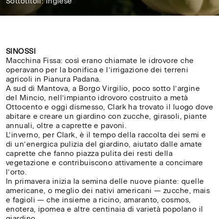
Sottotitoli: inglese
73'
SINOSSI
Macchina Fissa: così erano chiamate le idrovore che
operavano per la bonifica e l’irrigazione dei terreni
agricoli in Pianura Padana.
A sud di Mantova, a Borgo Virgilio, poco sotto l’argine
del Mincio, nell’impianto idrovoro costruito a metà
Ottocento e oggi dismesso, Clark ha trovato il luogo dove
abitare e creare un giardino con zucche, girasoli, piante
annuali, oltre a caprette e pavoni.
L’inverno, per Clark, è il tempo della raccolta dei semi e
di un’energica pulizia del giardino, aiutato dalle amate
caprette che fanno piazza pulita dei resti della
vegetazione e contribuiscono attivamente a concimare
l’orto.
In primavera inizia la semina delle nuove piante: quelle
americane, o meglio dei nativi americani — zucche, mais
e fagioli — che insieme a ricino, amaranto, cosmos,
enotera, ipomea e altre centinaia di varietà popolano il
giardino.