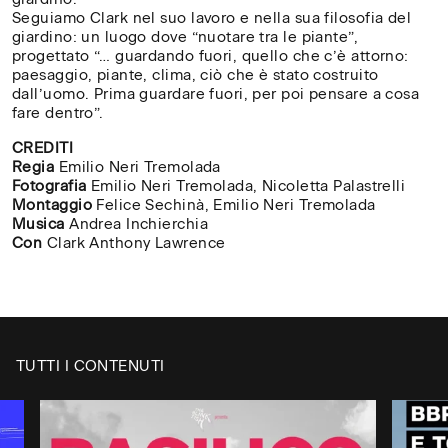
Seguiamo Clark nel suo lavoro e nella sua filosofia del
giardino: un luogo dove “nuotare tra le piante”,
progettato “… guardando fuori, quello che c’è attorno:
paesaggio, piante, clima, ciò che è stato costruito
dall’uomo. Prima guardare fuori, per poi pensare a cosa
fare dentro”.
CREDITI
Regia
Emilio Neri Tremolada
Fotografia
Emilio Neri Tremolada, Nicoletta Palastrelli
Montaggio
Felice Sechinà, Emilio Neri Tremolada
Musica
Andrea Inchierchia
Con
Clark Anthony Lawrence
TUTTI I CONTENUTI
CH
✕
Digita il nome della tua
/
università, accademia o