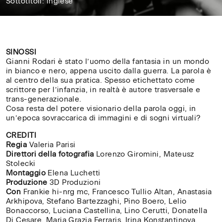
Sottotitoli: inglese
74'
SINOSSI
Gianni Rodari è stato l’uomo della fantasia in un mondo
in bianco e nero, appena uscito dalla guerra. La parola è
al centro della sua pratica. Spesso etichettato come
scrittore per l’infanzia, in realtà è autore trasversale e
trans-generazionale.
Cosa resta del potere visionario della parola oggi, in
un’epoca sovraccarica di immagini e di sogni virtuali?
CREDITI
Regia
Valeria Parisi
Direttori della fotografia
Lorenzo Giromini, Mateusz
Stolecki
Montaggio
Elena Luchetti
Produzione
3D Produzioni
Con
Frankie hi-nrg mc, Francesco Tullio Altan, Anastasia
Arkhipova, Stefano Bartezzaghi, Pino Boero, Lelio
Bonaccorso, Luciana Castellina, Lino Cerutti, Donatella
Di Cesare, Maria Grazia Ferraris, Irina Konstantinova,