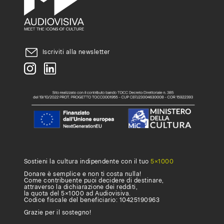
università,
accademia
o
scuola
Iscriviti alla newsletter
superiore
ad
attivare
un
abbonamento,
compila
questo
Sostieni la cultura indipendente con il tuo
5×1000
Donare è semplice e non ti costa nulla!
form
.
Come contribuente puoi decidere di destinare,
attraverso la dichiarazione dei redditi,
la quota del 5×1000 ad Audiovisiva.
Codice fiscale del beneficiario: 10425190963
Grazie per il sostegno!