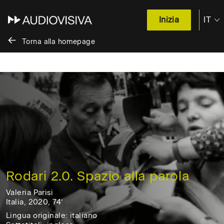
IT
Inizia
Torna alla homepage
Salta
al
contenuto
/
Skip
to
content
Rodari 2.0. Spazio alla parola
Valeria Parisi
Italia, 2020, 74’
Italia,
Lingua originale: italiano
2020,