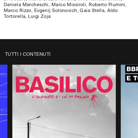
Daniela Marcheschi, Marco Missiroli, Roberto Piumini,
Marco Rizzo, Evgenij Solonovich, Gaia Stella, Aldo
Tortorella, Luigi Zoja
TUTTI I CONTENUTI
CH
✕
Digita il nome della tua
/
università, accademia o
CL
scuola superiore per verificare
se ha già attivato un
abbonamento