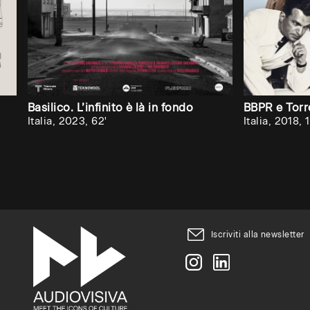
Audiovisiva
inviti
la
tua
Basilico. L’infinito è là in fondo
BBPR e Torr
università,
Italia, 2023, 62'
Italia, 2018, 1
accademia
o
scuola
superiore
ad
Iscriviti alla newsletter
attivare
un
abbonament