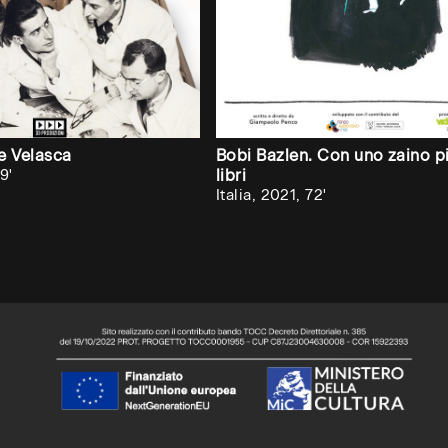
e Velasca
Bobi Bazlen. Con uno zaino p
9'
libri
Italia, 2021, 72'
o,