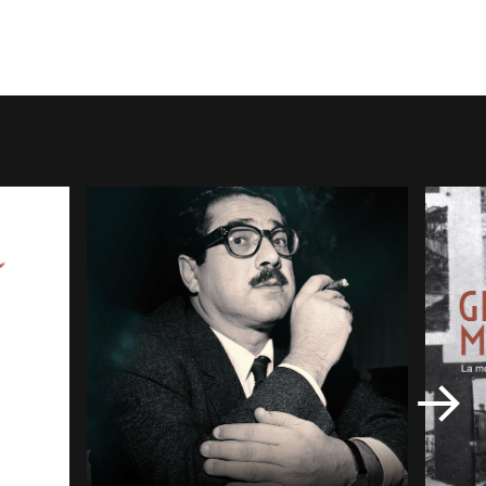
CHIUDI
✕
/
 o
CLOSE
ato un