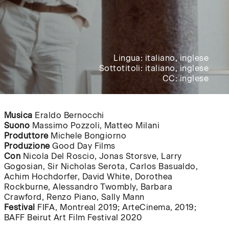
Lingua: italiano, inglese
Sottotitoli: italiano, inglese
CC: inglese
Musica
Eraldo Bernocchi
Suono
Massimo Pozzoli, Matteo Milani
Produttore
Michele Bongiorno
Produzione
Good Day Films
Con
Nicola Del Roscio, Jonas Storsve, Larry
Gogosian, Sir Nicholas Serota, Carlos Basualdo,
Achim Hochdorfer, David White, Dorothea
Rockburne, Alessandro Twombly, Barbara
Crawford, Renzo Piano, Sally Mann
Festival
FIFA, Montreal 2019; ArteCinema, 2019;
BAFF Beirut Art Film Festival 2020