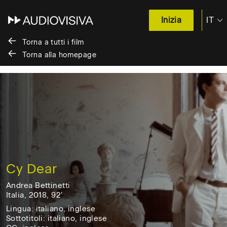
IT
Inizia
EN
Torna a tutti i film
Torna alla homepage
Salta
al
contenuto
/
Skip
to
content
Cy Dear
Andrea Bettinetti
Italia, 2018, 92′
Italia,
Lingua: italiano, inglese
2018,
Sottotitoli: italiano, inglese
92'