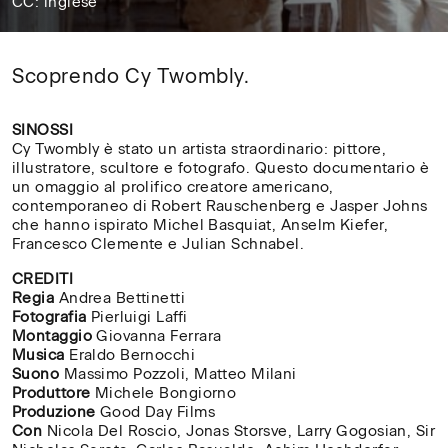
CC: inglese
Scoprendo
Scoprendo Cy Twombly.
Cy
Twombly.
SINOSSI
Cy Twombly è stato un artista straordinario: pittore,
illustratore, scultore e fotografo. Questo documentario è
un omaggio al prolifico creatore americano,
contemporaneo di Robert Rauschenberg e Jasper Johns
che hanno ispirato Michel Basquiat, Anselm Kiefer,
Francesco Clemente e Julian Schnabel.
CREDITI
Regia
Andrea Bettinetti
Fotografia
Pierluigi Laffi
Montaggio
Giovanna Ferrara
Musica
Eraldo Bernocchi
Suono
Massimo Pozzoli, Matteo Milani
Produttore
Michele Bongiorno
Produzione
Good Day Films
Con
Nicola Del Roscio, Jonas Storsve, Larry Gogosian, Sir