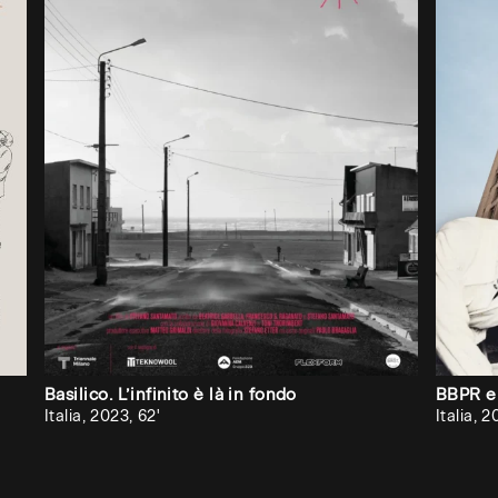
se ha già attivato un
abbonamento
Cerca
università
/
Search
university
Università degli Studi di Milano
Politecnico di Milano 2026
Nessun
risultato?
Se
vuoi
che
Basilico. L’infinito è là in fondo
BBPR e 
Audiovisiva
Italia, 2023, 62'
Italia, 2
inviti
la