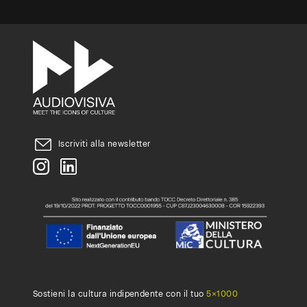
tua
università,
accademia
o
scuola
superiore
Iscriviti alla newsletter
ad
attivare
un
abbonamento,
compila
questo
form
.
Sostieni la cultura indipendente con il tuo
5×1000