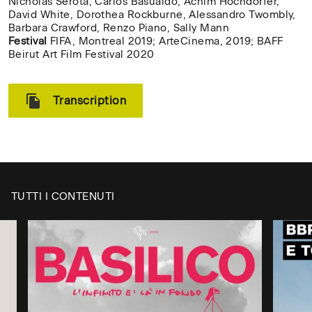
Nicholas Serota, Carlos Basualdo, Achim Hochdorfer,
David White, Dorothea Rockburne, Alessandro Twombly,
Barbara Crawford, Renzo Piano, Sally Mann
Festival
FIFA, Montreal 2019; ArteCinema, 2019; BAFF
Beirut Art Film Festival 2020
Transcription
TUTTI I CONTENUTI
CH
✕
Digita il nome della tua
/
università, accademia o
CL
scuola superiore per verificare