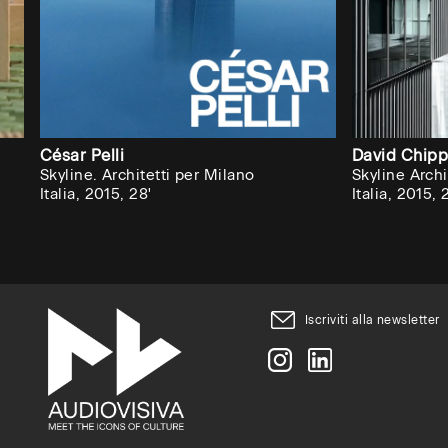
Audiovisiva
inviti
la
tua
università,
César Pelli
David Chipp
Skyline. Architetti per Milano
Skyline Archi
accademia
Italia, 2015, 28'
Italia, 2015, 
o
scuola
superiore
ad
Iscriviti alla newsletter
attivare
un
abbonament