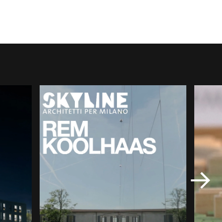
CHIUDI
✕
/
 o
CLOSE
ato un