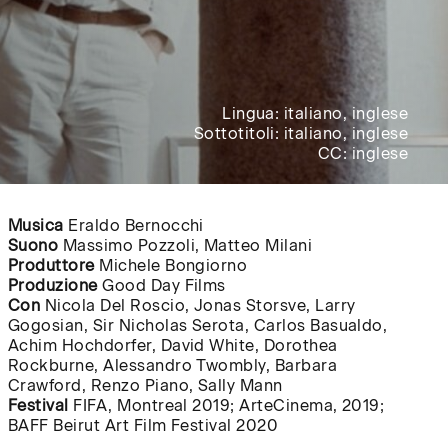
Lingua: italiano, inglese
Sottotitoli: italiano, inglese
CC: inglese
Musica
Eraldo Bernocchi
Suono
Massimo Pozzoli, Matteo Milani
Produttore
Michele Bongiorno
Produzione
Good Day Films
Con
Nicola Del Roscio, Jonas Storsve, Larry
Gogosian, Sir Nicholas Serota, Carlos Basualdo,
Achim Hochdorfer, David White, Dorothea
Rockburne, Alessandro Twombly, Barbara
Crawford, Renzo Piano, Sally Mann
Festival
FIFA, Montreal 2019; ArteCinema, 2019;
BAFF Beirut Art Film Festival 2020