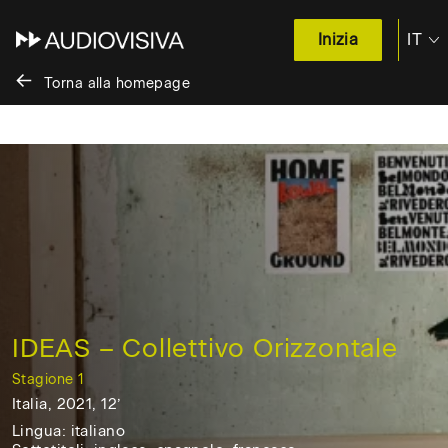
IT
Inizia
Torna alla homepage
Salta
al
contenuto
/
Skip
to
content
IDEAS – Collettivo Orizzontale
Stagione 1
Italia, 2021, 12’
Italia,
Lingua: italiano
2021,