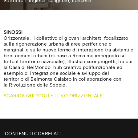
Sottotitoli: inglese, spagnolo, francese
12'
SINOSSI
Orizzontale, il collettivo di giovani architetti focalizzato
sulla rigenerazione urbana di aree periferiche e
marginali e sulle nuove forme di interazione tra abitanti e
beni comuni urbani (di base a Roma ma impegnato su
tutto il territorio nazionale), illustra i suoi progetti, tra cui
la Casa di BelMondo: hub creativo polifunzionale ed
esempio di integrazione sociale e sviluppo del
territorio di Belmonte Calabro in collaborazione con
la Rivoluzione delle Seppie.
SCARICA QUI “COLLETTIVO ORIZZONTALE”
CH
✕
Digita il nome della tua
/
CONTENUTI CORRELATI
università, accademia o