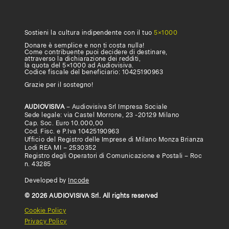
la
tua
Sostieni la cultura indipendente con il tuo
5×1000
università,
Donare è semplice e non ti costa nulla!
Come contribuente puoi decidere di destinare,
attraverso la dichiarazione dei redditi,
accademia
la quota del 5×1000 ad Audiovisiva.
Codice fiscale del beneficiario: 10425190963
o
Grazie per il sostegno!
scuola
AUDIOVISIVA
– Audiovisiva Srl Impresa Sociale
superiore
Sede legale: via Castel Morrone, 23 -20129 Milano
Cap. Soc. Euro 10.000,00
ad
Cod. Fisc. e P.Iva 10425190963
Ufficio del Registro delle Imprese di Milano Monza Brianza
attivare
Lodi REA MI – 2530352
Registro degli Operatori di Comunicazione e Postali – Roc
un
n. 43285
abbonamento,
Developed by
Incode
© 2026 AUDIOVISIVA Srl. All rights reserved
compila
Cookie Policy
questo
Privacy Policy