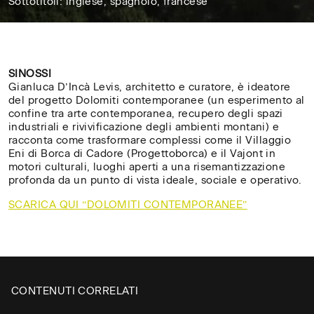
Sottotitoli: inglese, spagnolo, francese
13'
SINOSSI
Gianluca D’Incà Levis, architetto e curatore, è ideatore
del progetto Dolomiti contemporanee (un esperimento al
confine tra arte contemporanea, recupero degli spazi
industriali e rivivificazione degli ambienti montani) e
racconta come trasformare complessi come il Villaggio
Eni di Borca di Cadore (Progettoborca) e il Vajont in
motori culturali, luoghi aperti a una risemantizzazione
profonda da un punto di vista ideale, sociale e operativo.
SCARICA QUI “DOLOMITI CONTEMPORANEE”
CH
✕
Digita il nome della tua
/
CONTENUTI CORRELATI
università, accademia o
CL