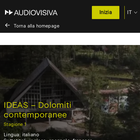
IT
Inizia
Torna alla homepage
Salta
al
contenuto
/
Skip
to
content
IDEAS – Dolomiti
contemporanee
Stagione 1
Italia,
Lingua: italiano
2021,