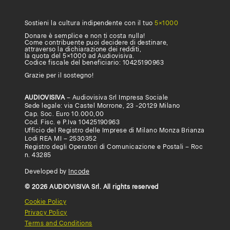
la
tua
Sostieni la cultura indipendente con il tuo
5×1000
Donare è semplice e non ti costa nulla!
università,
Come contribuente puoi decidere di destinare,
attraverso la dichiarazione dei redditi,
la quota del 5×1000 ad Audiovisiva.
accademia
Codice fiscale del beneficiario: 10425190963
o
Grazie per il sostegno!
scuola
AUDIOVISIVA
– Audiovisiva Srl Impresa Sociale
Sede legale: via Castel Morrone, 23 -20129 Milano
superiore
Cap. Soc. Euro 10.000,00
Cod. Fisc. e P.Iva 10425190963
ad
Ufficio del Registro delle Imprese di Milano Monza Brianza
Lodi REA MI – 2530352
attivare
Registro degli Operatori di Comunicazione e Postali – Roc
n. 43285
un
Developed by
Incode
abbonamento,
© 2026 AUDIOVISIVA Srl. All rights reserved
compila
Cookie Policy
questo
Privacy Policy
Terms and Conditions