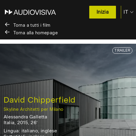
IT
Inizia
EN
Torna a tutti i film
Torna alla homepage
Salta
TRAILER
al
contenuto
/
Skip
to
content
David Chipperfield
Skyline Architetti per Milano
Alessandra Galletta
Italia, 2015, 26’
Italia,
Lingua: italiano, inglese
2015,