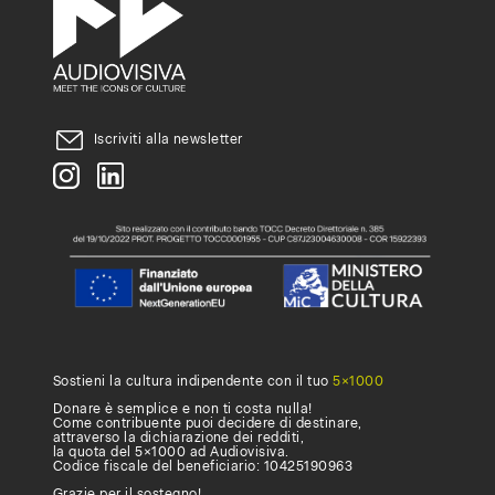
università,
accademia
o
scuola
Iscriviti alla newsletter
superiore
ad
attivare
un
abbonamento,
compila
questo
Sostieni la cultura indipendente con il tuo
5×1000
form
.
Donare è semplice e non ti costa nulla!
Come contribuente puoi decidere di destinare,
attraverso la dichiarazione dei redditi,
la quota del 5×1000 ad Audiovisiva.
Codice fiscale del beneficiario: 10425190963
Grazie per il sostegno!