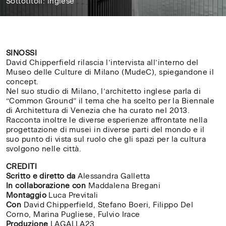
Sottotitoli: inglese
26'
SINOSSI
David Chipperfield rilascia l’intervista all’interno del
Museo delle Culture di Milano (MudeC), spiegandone il
concept.
Nel suo studio di Milano, l’architetto inglese parla di
“Common Ground” il tema che ha scelto per la Biennale
di Architettura di Venezia che ha curato nel 2013.
Racconta inoltre le diverse esperienze affrontate nella
progettazione di musei in diverse parti del mondo e il
suo punto di vista sul ruolo che gli spazi per la cultura
svolgono nelle città.
CREDITI
Scritto e diretto da
Alessandra Galletta
In collaborazione con
Maddalena Bregani
Montaggio
Luca Previtali
C
on
David Chipperfield, Stefano Boeri, Filippo Del
Corno, Marina Pugliese, Fulvio Irace
Produzione
LAGALLA23