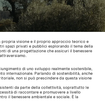
CHIUDI
✕
/
 o
CLOSE
 propria visione e il proprio approccio teorico e
ato un
stri spazi privati e pubblici esplorando il tema della
ronti di una progettazione che assicuri il benessere
attraversiamo.
ggiungimento di uno sviluppo realmente sostenibile,
to internazionale. Parlando di sostenibilità, anche
toriale, non si può prescindere da questa visione
stenti da parte della collettività, soprattutto le
ecessità di raccontare e promuovere a livello
tro il benessere ambientale e sociale. È la