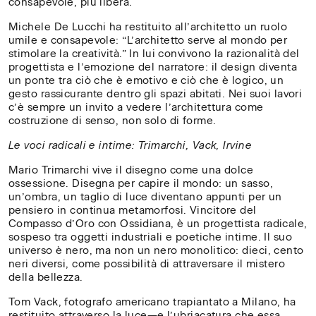
consapevole, più libera.
Se
Michele De Lucchi ha restituito all’architetto un ruolo
vuoi
umile e consapevole: “L’architetto serve al mondo per
stimolare la creatività.” In lui convivono la razionalità del
che
progettista e l’emozione del narratore: il design diventa
un ponte tra ciò che è emotivo e ciò che è logico, un
Audiovisiva
gesto rassicurante dentro gli spazi abitati. Nei suoi lavori
inviti
c’è sempre un invito a vedere l’architettura come
costruzione di senso, non solo di forme.
la
Le voci radicali e intime: Trimarchi, Vack, Irvine
tua
Mario Trimarchi vive il disegno come una dolce
università,
ossessione. Disegna per capire il mondo: un sasso,
un’ombra, un taglio di luce diventano appunti per un
accademia
pensiero in continua metamorfosi. Vincitore del
o
Compasso d’Oro con Ossidiana, è un progettista radicale,
sospeso tra oggetti industriali e poetiche intime. Il suo
scuola
universo è nero, ma non un nero monolitico: dieci, cento
neri diversi, come possibilità di attraversare il mistero
superiore
della bellezza.
ad
Tom Vack, fotografo americano trapiantato a Milano, ha
restituito attraverso la luce—e l’ubriacatura che essa