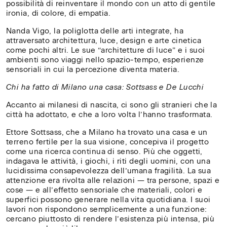
possibilità di reinventare il mondo con un atto di gentile
ironia, di colore, di empatia.
Nanda Vigo, la poliglotta delle arti integrate, ha
attraversato architettura, luce, design e arte cinetica
come pochi altri. Le sue “architetture di luce” e i suoi
CH
✕
ambienti sono viaggi nello spazio-tempo, esperienze
Digita il nome della tua
/
sensoriali in cui la percezione diventa materia.
università, accademia o
CL
Chi ha fatto di Milano una casa: Sottsass e De Lucchi
scuola superiore per verificare
se ha già attivato un
Accanto ai milanesi di nascita, ci sono gli stranieri che la
città ha adottato, e che a loro volta l’hanno trasformata.
abbonamento
Ettore Sottsass, che a Milano ha trovato una casa e un
Cerca
terreno fertile per la sua visione, concepiva il progetto
università
come una ricerca continua di senso. Più che oggetti,
/
indagava le attività, i giochi, i riti degli uomini, con una
Search
lucidissima consapevolezza dell’umana fragilità. La sua
university
Università degli Studi di Milano
Politecnico di Milano 2026
attenzione era rivolta alle relazioni — tra persone, spazi e
cose — e all’effetto sensoriale che materiali, colori e
superfici possono generare nella vita quotidiana. I suoi
Nessun
lavori non rispondono semplicemente a una funzione:
risultato?
cercano piuttosto di rendere l’esistenza più intensa, più