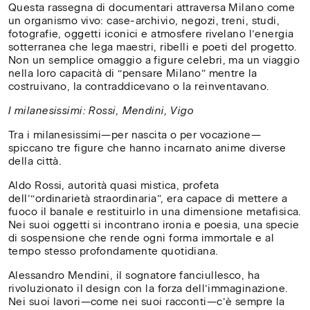
Questa rassegna di documentari attraversa Milano come
un organismo vivo: case-archivio, negozi, treni, studi,
fotografie, oggetti iconici e atmosfere rivelano l’energia
sotterranea che lega maestri, ribelli e poeti del progetto.
Non un semplice omaggio a figure celebri, ma un viaggio
nella loro capacità di “pensare Milano” mentre la
costruivano, la contraddicevano o la reinventavano.
I milanesissimi: Rossi, Mendini, Vigo
Tra i milanesissimi—per nascita o per vocazione—
spiccano tre figure che hanno incarnato anime diverse
della città.
Aldo Rossi, autorità quasi mistica, profeta
dell’“ordinarietà straordinaria”, era capace di mettere a
fuoco il banale e restituirlo in una dimensione metafisica.
Nei suoi oggetti si incontrano ironia e poesia, una specie
di sospensione che rende ogni forma immortale e al
tempo stesso profondamente quotidiana.
Alessandro Mendini, il sognatore fanciullesco, ha
rivoluzionato il design con la forza dell’immaginazione.
Nei suoi lavori—come nei suoi racconti—c’è sempre la