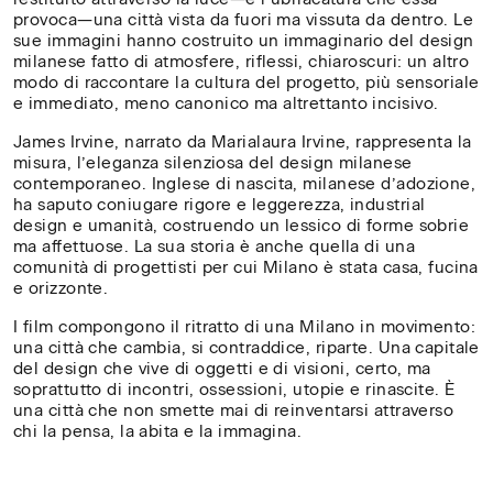
attivare
provoca—una città vista da fuori ma vissuta da dentro. Le
un
sue immagini hanno costruito un immaginario del design
milanese fatto di atmosfere, riflessi, chiaroscuri: un altro
abbonamento,
modo di raccontare la cultura del progetto, più sensoriale
e immediato, meno canonico ma altrettanto incisivo.
compila
questo
James Irvine, narrato da Marialaura Irvine, rappresenta la
misura, l’eleganza silenziosa del design milanese
form
.
contemporaneo. Inglese di nascita, milanese d’adozione,
ha saputo coniugare rigore e leggerezza, industrial
design e umanità, costruendo un lessico di forme sobrie
ma affettuose. La sua storia è anche quella di una
comunità di progettisti per cui Milano è stata casa, fucina
e orizzonte.
I film compongono il ritratto di una Milano in movimento:
una città che cambia, si contraddice, riparte. Una capitale
del design che vive di oggetti e di visioni, certo, ma
soprattutto di incontri, ossessioni, utopie e rinascite. È
una città che non smette mai di reinventarsi attraverso
chi la pensa, la abita e la immagina.