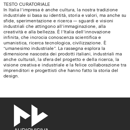
TESTO CURATORIALE
In Italia l’impresa è anche cultura, la nostra tradizione
CH
✕
industriale si basa su identità, storia e valori, ma anche su
Digita il nome della tua
/
sfide, sperimentazione e ricerca — sguardi e visioni
università, accademia o
industriali che attingono all’immaginazione, alla
CL
creatività e alla bellezza. È l’Italia dell’innovazione
scuola superiore per verificare
infinita, che incrocia conoscenza scientifica e
se ha già attivato un
umanistica, ricerca tecnologica, civilizzazione. È
abbonamento
“umanesimo industriale”. La rassegna esplora la
dimensione nascosta dei prodotti italiani, industriali ma
anche culturali, la sfera del progetto e della ricerca, la
Cerca
visione creativa e industriale e la felice collaborazione tra
università
imprenditori e progettisti che hanno fatto la storia del
/
Search
design.
university
Università degli Studi di Milano
Politecnico di Milano 2026
Nessun
risultato?
Se
vuoi