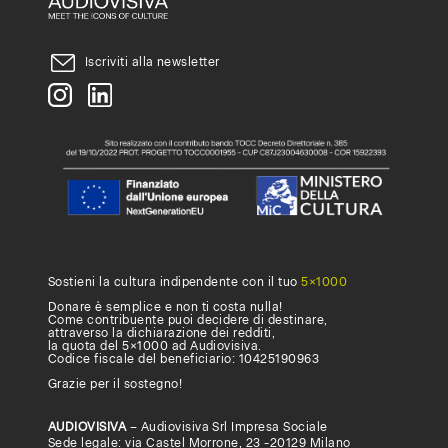
che
Audiovisiva
Iscriviti alla newsletter
inviti
la
tua
università,
accademia
o
scuola
Sostieni la cultura indipendente con il tuo
5×1000
Donare è semplice e non ti costa nulla!
superiore
Come contribuente puoi decidere di destinare,
attraverso la dichiarazione dei redditi,
ad
la quota del 5×1000 ad Audiovisiva.
Codice fiscale del beneficiario: 10425190963
attivare
Grazie per il sostegno!
un
AUDIOVISIVA
– Audiovisiva Srl Impresa Sociale
Sede legale: via Castel Morrone, 23 -20129 Milano